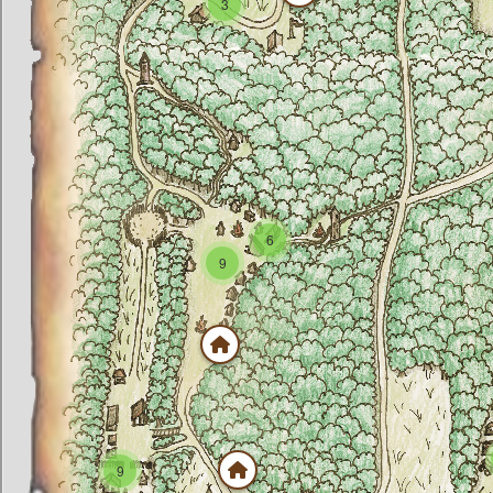
3
6
9
9