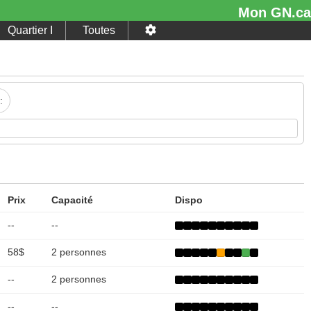
Mon GN.ca
quartier I
toutes
:
Prix
Capacité
Dispo
--
--
58$
2 personnes
--
2 personnes
--
--