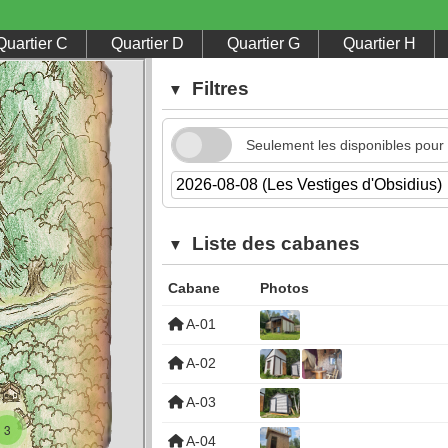
quartier C
quartier D
quartier G
quartier H
Filtres
▼
Seulement les disponibles pour 
Liste des cabanes
▼
Cabane
Photos
A-01
A-02
A-03
3
A-04