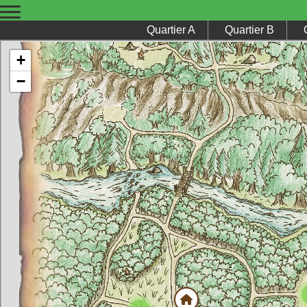
quartier A
quartier B
+
−