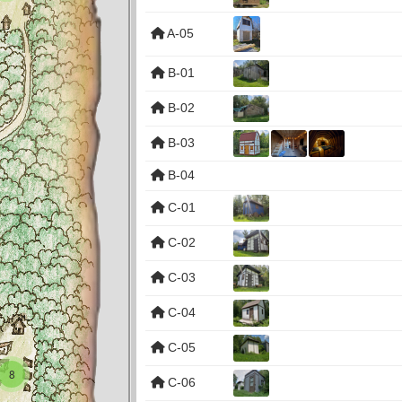
A-05
B-01
B-02
B-03
B-04
C-01
C-02
C-03
C-04
C-05
8
C-06